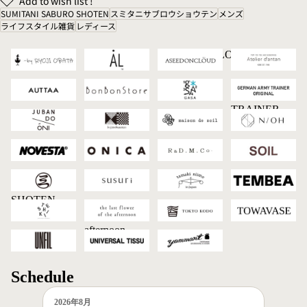
Add to wish list !
SUMITANI SABURO SHOTEN
スミタニサブロウショウテン
メンズ
ライフスタイル雑貨
レディース
-by RYOJI
AL
ASEEDONCLOUD
Atelier d'antan
OBATA
AUTTAA
BonBonStore
GASA*
GERMAN
ARMY
TRAINER
JUBAN DO
kijinokanosei
maison de soil
N/OH
ORIGINAL
ONI
NOVESTA
ONICA
R&D.M.Co-
SOIL
SUMITANI
SUSURI
tamaki niime
TEMBEA
SABURO
SHOTEN
TESHIKI
the last flower
TOKYO
TOWAVASE
of the
KODO
afternoon
UNFIL
UNIVERSAL
Yammart
TISSU
Schedule
2026年8月