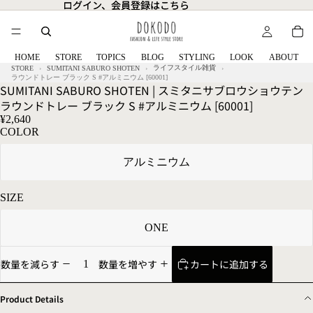
ログイン、会員登録はこちら
ログイン、会員登録はこちら
HOME
STORE
TOPICS
BLOG
STYLING
LOOK
ABOUT
ライフスタイル雑貨
STORE
SUMITANI SABURO SHOTEN
ラウンドトレー ブラック S #アルミニウム [60001]
SUMITANI SABURO SHOTEN | スミタニサブロウショウテン
ラウンドトレー ブラック S #アルミニウム [60001]
¥2,640
COLOR
アルミニウム
SIZE
ONE
カートに追加する
数量を減らす
数量を増やす
Product Details