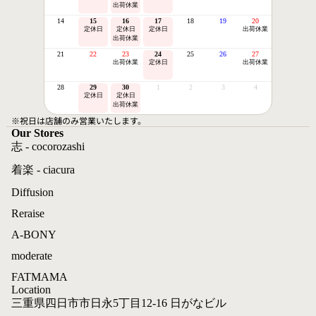
出荷休業
14
15
16
17
18
19
20
定休日
定休日
定休日
出荷休業
出荷休業
21
22
23
24
25
26
27
出荷休業
定休日
出荷休業
28
29
30
1
2
3
4
定休日
定休日
出荷休業
※祝日は店舗のみ営業いたします。
Our Stores
志 - cocorozashi
着楽 - ciacura
Diffusion
Reraise
A-BONY
moderate
FATMAMA
Location
三重県四日市市日永5丁目12-16 日がなビル