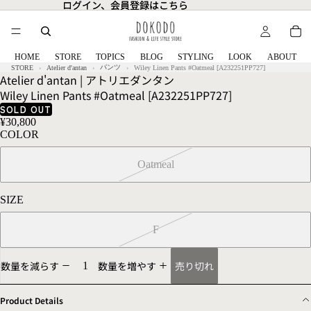
ログイン、会員登録はこちら
ログイン、会員登録はこちら
HOME
STORE
TOPICS
BLOG
STYLING
LOOK
ABOUT
パンツ
STORE
Atelier d'antan
Wiley Linen Pants #Oatmeal [A232251PP727]
Atelier d'antan | アトリエダンタン
Wiley Linen Pants #Oatmeal [A232251PP727]
SOLD OUT
¥30,800
COLOR
Oatmeal
SIZE
F
売り切れ
数量を減らす
数量を増やす
Product Details