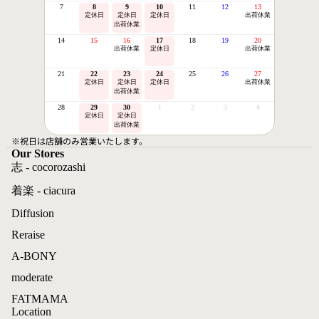
7
8
9
10
11
12
13
定休日
定休日
定休日
出荷休業
出荷休業
14
15
16
17
18
19
20
出荷休業
定休日
出荷休業
21
22
23
24
25
26
27
定休日
定休日
定休日
出荷休業
出荷休業
28
29
30
1
2
3
4
定休日
定休日
出荷休業
※祝日は店舗のみ営業いたします。
Our Stores
志 - cocorozashi
着楽 - ciacura
Diffusion
Reraise
A-BONY
moderate
FATMAMA
Location