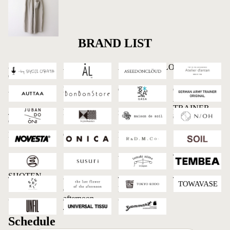
BRAND LIST
-by RYOJI
AL
ASEEDONCLOUD
Atelier d'antan
OBATA
AUTTAA
BonBonStore
GASA*
GERMAN
ARMY
TRAINER
JUBAN DO
kijinokanosei
maison de soil
N/OH
ORIGINAL
ONI
NOVESTA
ONICA
R&D.M.Co-
SOIL
SUMITANI
SUSURI
tamaki niime
TEMBEA
SABURO
SHOTEN
TESHIKI
the last flower
TOKYO
TOWAVASE
of the
KODO
afternoon
UNFIL
UNIVERSAL
Yammart
TISSU
Schedule