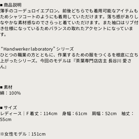
■ 商品説明
薄手の
コーデュロイエプロン。前後どちらでも着用可能なアイテムも
ためシャツコートのようにも着用していただけます。落ち感がありし
なやかな素材感なのでさらっと
着ていただけます。また袖口はリブ付
き仕様になっているためバランスの取れたアクセントになっていま
す。
“Handwerker laboratory” シリーズ
ひとつの職業の方とともに、作業するための服をつくるを根底に立ち
上がったシリーズ。今回のモデルは『茶葉専門店店主 長谷川 愛さ
ん』
■ 素材
綿：100%
■ サイズ
レディース｜F 着丈：114cm 身幅：61cm 肩幅：52cm 袖丈：
55cm
※女性モデル：151cm