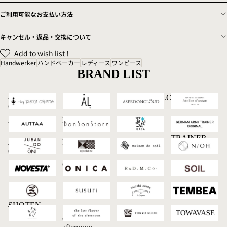
ご利用可能なお支払い方法
キャンセル・返品・交換について
Add to wish list !
Handwerker
ハンドベーカー
レディース
ワンピース
BRAND LIST
-by RYOJI
AL
ASEEDONCLOUD
Atelier d'antan
OBATA
AUTTAA
BonBonStore
GASA*
GERMAN
ARMY
TRAINER
JUBAN DO
kijinokanosei
maison de soil
N/OH
ORIGINAL
ONI
NOVESTA
ONICA
R&D.M.Co-
SOIL
SUMITANI
SUSURI
tamaki niime
TEMBEA
SABURO
SHOTEN
TESHIKI
the last flower
TOKYO
TOWAVASE
of the
KODO