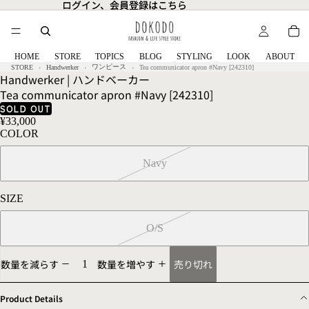
ログイン、会員登録はこちら
ログイン、会員登録はこちら
HOME
STORE
TOPICS
BLOG
STYLING
LOOK
ABOUT
ワンピース
STORE
Handwerker
Tea communicator apron #Navy [242310]
Handwerker | ハンドベーカー
Tea communicator apron #Navy [242310]
SOLD OUT
¥33,000
COLOR
Navy
SIZE
O/S
売り切れ
数量を減らす
数量を増やす
Product Details