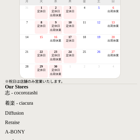
月
火
水
木
金
土
日
31
1
2
3
4
5
6
定休日
定休日
定休日
出荷休業
出荷休業
7
8
9
10
11
12
13
定休日
定休日
定休日
出荷休業
出荷休業
14
15
16
17
18
19
20
出荷休業
定休日
出荷休業
21
22
23
24
25
26
27
定休日
定休日
定休日
出荷休業
出荷休業
28
29
30
1
2
3
4
定休日
定休日
出荷休業
※祝日は店舗のみ営業いたします。
Our Stores
志 - cocorozashi
着楽 - ciacura
Diffusion
Reraise
A-BONY