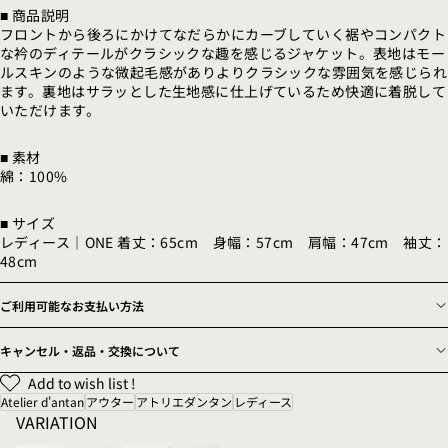
■ 商品説明
フロントから後ろにかけてなだらかにカーブしていく裾やコンパクト
な衿のディテールがクラシックな趣を感じるジャケット。表地はモー
ルスキンのような微起毛感がありよりクラシックな雰囲気を感じられ
ます。裏地はサラッとした生地感に仕上げているため快適に着脱して
いただけます。
■ 素材
綿：100%
■ サイズ
レディース｜ONE 着丈：65cm 身幅：57cm 肩幅：47cm 袖丈：
48cm
ご利用可能なお支払い方法
キャンセル・返品・交換について
Add to wish list !
Atelier d'antan
アウター
アトリエダンタン
レディース
VARIATION