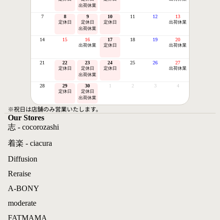
出荷休業
7
8
9
10
11
12
13
定休日
定休日
定休日
出荷休業
出荷休業
14
15
16
17
18
19
20
出荷休業
定休日
出荷休業
21
22
23
24
25
26
27
定休日
定休日
定休日
出荷休業
出荷休業
28
29
30
1
2
3
4
定休日
定休日
出荷休業
※祝日は店舗のみ営業いたします。
Our Stores
志 - cocorozashi
着楽 - ciacura
Diffusion
Reraise
A-BONY
moderate
FATMAMA