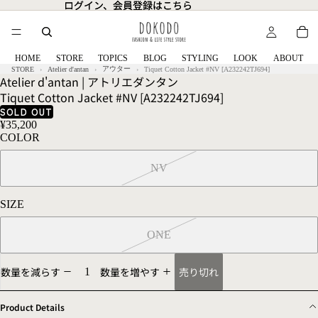
ログイン、会員登録はこちら
ログイン、会員登録はこちら
HOME
STORE
TOPICS
BLOG
STYLING
LOOK
ABOUT
アウター
STORE
Atelier d'antan
Tiquet Cotton Jacket #NV [A232242TJ694]
Atelier d'antan | アトリエダンタン
Tiquet Cotton Jacket #NV [A232242TJ694]
SOLD OUT
¥35,200
COLOR
NV
SIZE
ONE
売り切れ
数量を減らす
数量を増やす
Product Details