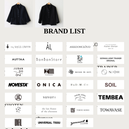
BRAND LIST
-by RYOJI
AL
ASEEDONCLOUD
Atelier d'antan
OBATA
AUTTAA
BonBonStore
GASA*
GERMAN
ARMY
TRAINER
JUBAN DO
kijinokanosei
maison de soil
N/OH
ORIGINAL
ONI
NOVESTA
ONICA
R&D.M.Co-
SOIL
SUMITANI
SUSURI
tamaki niime
TEMBEA
SABURO
SHOTEN
TESHIKI
the last flower
TOKYO
TOWAVASE
of the
KODO
afternoon
UNFIL
UNIVERSAL
Yammart
TISSU