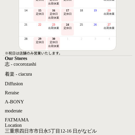
出荷休業
14
15
16
17
18
19
20
定休日
定休日
定休日
出荷休業
出荷休業
21
22
23
24
25
26
27
出荷休業
定休日
出荷休業
28
29
30
1
2
3
4
定休日
定休日
出荷休業
※祝日は店舗のみ営業いたします。
Our Stores
志 - cocorozashi
着楽 - ciacura
Diffusion
Reraise
A-BONY
moderate
FATMAMA
Location
三重県四日市市日永5丁目12-16 日がなビル