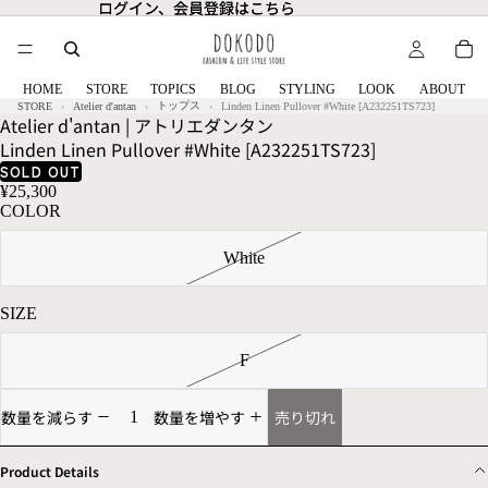
ログイン、会員登録はこちら
ログイン、会員登録はこちら
HOME
STORE
TOPICS
BLOG
STYLING
LOOK
ABOUT
トップス
STORE
Atelier d'antan
Linden Linen Pullover #White [A232251TS723]
Atelier d'antan | アトリエダンタン
Linden Linen Pullover #White [A232251TS723]
SOLD OUT
¥25,300
COLOR
White
SIZE
F
売り切れ
数量を減らす
数量を増やす
Product Details