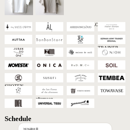
-by RYOJI
AL
ASEEDONCLOUD
Atelier d'antan
OBATA
AUTTAA
BonBonStore
GASA*
GERMAN
ARMY
TRAINER
JUBAN DO
kijinokanosei
maison de soil
N/OH
ORIGINAL
ONI
NOVESTA
ONICA
R&D.M.Co-
SOIL
SUMITANI
SUSURI
tamaki niime
TEMBEA
SABURO
SHOTEN
TESHIKI
the last flower
TOKYO
TOWAVASE
of the
KODO
afternoon
UNFIL
UNIVERSAL
Yammart
TISSU
Schedule
2026年8月