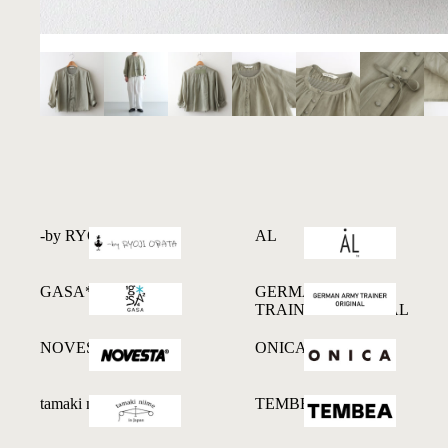
-by RYOJI OBATA
AL
GASA*
GERMAN ARMY
TRAINER ORIGINAL
NOVESTA
ONICA
tamaki niime
TEMBEA