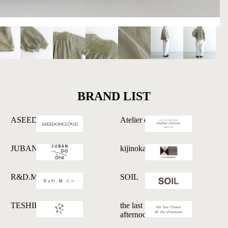
BRAND LIST
ASEEDONCLOUD
Atelier d'antan
JUBAN DO ONI
kijinokanosei
R&D.M.Co-
SOIL
TESHIKI
the last flower of the
afternoon