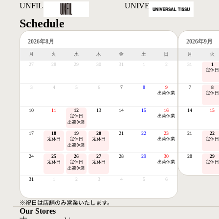
UNFIL
UNIVERSAL TISSU
Schedule
2026年8月
2026年9月
月
火
水
木
金
土
日
月
火
27
28
29
30
31
1
2
31
1
定休日
3
4
5
6
7
8
9
7
8
出荷休業
定休日
10
11
12
13
14
15
16
14
15
定休日
出荷休業
出荷休業
17
18
19
20
21
22
23
21
22
定休日
定休日
定休日
出荷休業
定休日
出荷休業
24
25
26
27
28
29
30
28
29
定休日
定休日
定休日
出荷休業
定休日
出荷休業
31
1
2
3
4
5
6
※祝日は店舗のみ営業いたします。
Our Stores