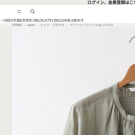
ログイン、会員登録はこ
ログイン、会員登録はこ
HOME
STORE
TOPICS
BLOG
STYLING
LOOK
ABOUT
シャツ・ブラウス
ザフールブラウス #sage [24-410]
STORE
susuri