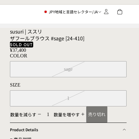
JPY
地域と言語セレクター
/
JA
susuri | ススリ
ザフールブラウス #sage [24-410]
SOLD OUT
¥37,400
COLOR
sage
SIZE
1
売り切れ
数量を減らす
数量を増やす
Product Details