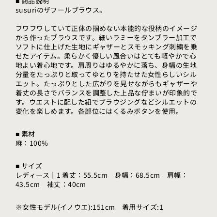
■ 商品説明
susuriのザフールブラウス。
フワフワしていて正体の掴めない本能的な役柄のイメージ
から作ったブラウスです。細いラミーをタンブラー加工で
ソフトに仕上げた生地にギャザーとスモッキング刺繍を乗
せたアイテム。柔らかく優しい風合いはとても軽やかで心
地よい着心地です。肩周りはゆるやかに落ち、身幅の生地
分量をたっぷりと取ってゆとりを持たせた女性らしいシル
エット。たっぷりとした広がりを見せながらもギャザーや
着丈の長さでバランスを調整した上品な佇まいが印象的で
す。ウエストに配した紐でブラウジングなどシルエットの
変化を楽しめます。各部位にはくるみボタンを使用。
■ 素材
麻：100%
■ サイズ
レディース｜1 着丈：55.5cm 身幅：68.5cm 肩幅：
43.5cm 袖丈：40cm
※女性モデル(イノウエ):151cm 着用サイズ:1