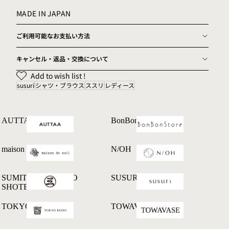
MADE IN JAPAN
女性モデル(イノウエ):151cm
ご利用可能なお支払い方法
キャンセル・返品・交換について
Add to wish list !
susuri
シャツ・ブラウス
ススリ
レディース
AUTTAA
BonBonStore
maison de soil
N/OH
SUMITANI SABURO
SUSURI
SHOTEN
TOKYO KODO
TOWAVASE